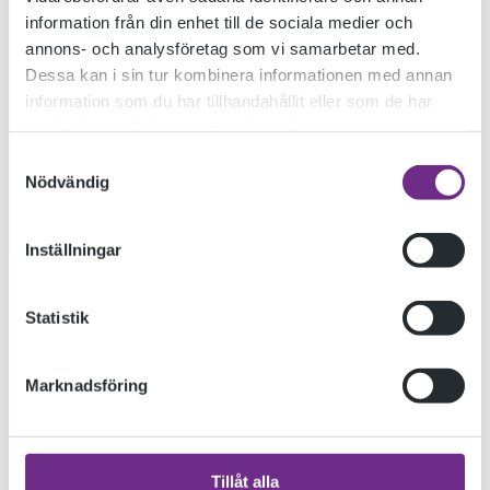
information från din enhet till de sociala medier och
annons- och analysföretag som vi samarbetar med.
Dessa kan i sin tur kombinera informationen med annan
information som du har tillhandahållit eller som de har
samlat in när du har använt deras tjänster.
Samtyckesval
Nödvändig
Inställningar
Konstskolan II förbereder årets stora examensutställning på
Statistik
Kalmar konstmuseum. I år kommer utställningen att
innehålla ett program med olika framträdanden under
Marknadsföring
utställningsperioden.
Vernissage 21 april!
Tillåt alla