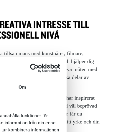
KREATIVA INTRESSE TILL
SSIONELL NIVÅ
na tillsammans med konstnärer, filmare,
siker som lär dig hantverket och hjälper dig
 egen stil. Samtidigt får du uppleva möten med
or från alla bakgrunder och olika delar av
Om
ola ligger i en unik miljö som har inspirerat
i mer än hundra år. Vi jobbar med väl beprövad
essionellt utrustade lokaler. Här får du
andahålla funktioner för
 ta nästa steg i din utbildning, ditt yrke och din
n information från din enhet
kling.
 tur kombinera informationen