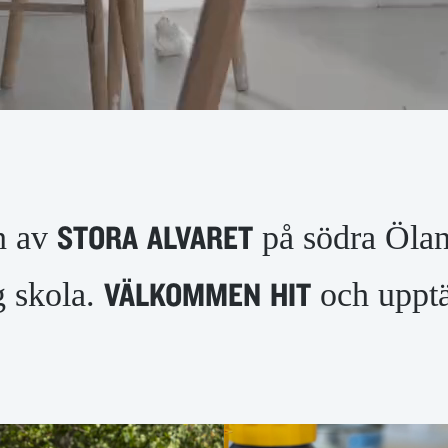
en av
på södra Ölan
STORA
ALVARET
g skola.
och uppt
VÄLKOMMEN
HIT