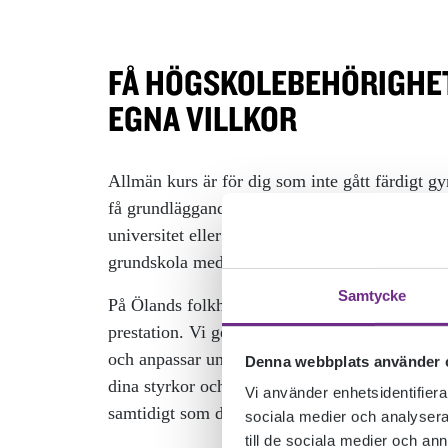
FÅ HÖGSKOLE­BEHÖRIGHET
EGNA VILLKOR
Allmän kurs är för dig som inte gått färdigt g
få grundläggande behörighet att söka vidare til
universitet eller till yrkeshögskola. Eller för di
grundskola med svenska som andraspråk.
Samtycke
På Ölands folkhögskola sätter vi inte betyg på
prestation. Vi ger studieomdömen baserade på di
och anpassar undervisningen efter dina behov.
Denna webbplats använder 
dina styrkor och får uppleva en annorlunda sor
Vi använder enhetsidentifierar
samtidigt som du får allt du behöver för att ku
sociala medier och analysera 
till de sociala medier och a