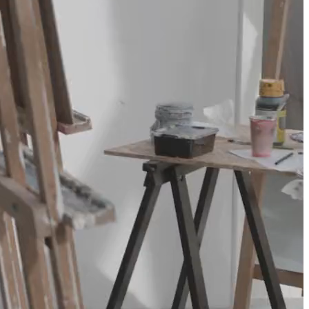
APANDE – FÖR SENIORER
ET – FÖR SENIORER
ER