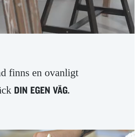
d finns en ovanligt
äck
DIN
EGEN
VÄG.