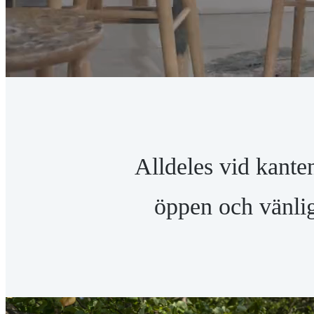
DIN
EGEN
VÄG
Alldeles vid kant
BÖRJAR
öppen och vänli
PÅ
ÖLANDS
FOLKHÖGSKOLA