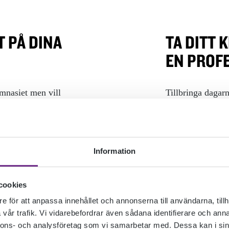
 PÅ DINA
TA DITT 
EN PROFE
ymnasiet men vill
Tillbringa dagar
l högskola,
författare och mu
g som vill läsa in
att utveckla din
kreativa människ
världen.
Information
 din
tt sätt att delta
Ölands folkhögsk
 Du lär känna
kreativa själar 
cookies
ts skola,
pedagogik, i prof
e för att anpassa innehållet och annonserna till användarna, tillh
nna läsa vidare.
verktygen för att
vår trafik. Vi vidarebefordrar även sådana identifierare och anna
personliga utvec
nnons- och analysföretag som vi samarbetar med. Dessa kan i sin