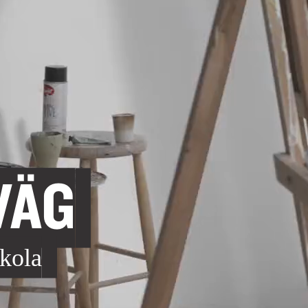
NÄTVERK
KULTUR, BILDNING, SK
RÄTTIGHETER OCH REGLER
ODLING OCH HÅLLBARH
BEHANDLING AV PERSONUPPGIFT
BYGGNADSVÅRD
TILLGÄNGLIGHETSREDOGÖRELSE
VÄG
skola