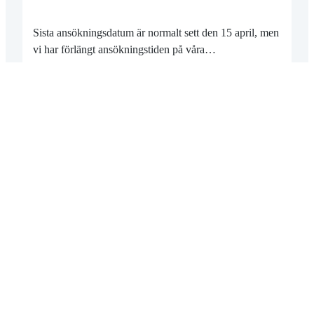
Sista ansökningsdatum är normalt sett den 15 april, men
vi har förlängt ansökningstiden på våra…
2026-05-05
26 MAJ
FÖRFILMER FRÅN DOKUMENTÄRFILMSKOLAN
VISAS PÅ TORNGÅRDSBION