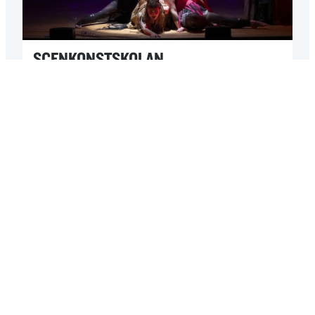
SCENKONSTSKOLAN
Scenkonstskolan är en ettårig förberedande utbildning
för dig som siktar på att fördjupa dig inom...
LÄS MER »