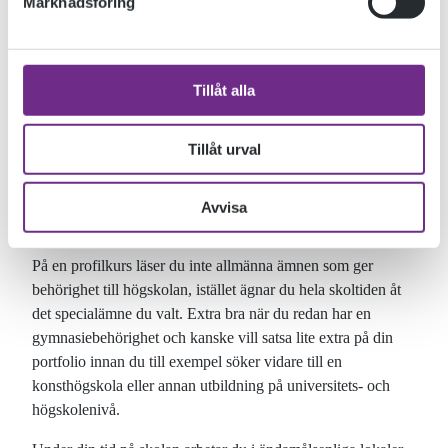
Marknadsföring
profilkurser för dig som vill utbilda dig inom bild, design,
dokumentärfilm, konst, scenkonst eller litteratur. Tre av
profilkurserna ges på distans. Vi har också en kurs i
byggnadsvård som ges på Capellagården och seniorkurser
Tillåt alla
med olika inriktningar.
Tillåt urval
Alla våra lärare är själva verksamma inom sina
yrkesområden. Du tillbringar alltså dagarna tillsammans med
konstnärer, filmare, författare och musiker som också är
Avvisa
lärare.
På en profilkurs läser du inte allmänna ämnen som ger
behörighet till högskolan, istället ägnar du hela skoltiden åt
det specialämne du valt. Extra bra när du redan har en
gymnasiebehörighet och kanske vill satsa lite extra på din
portfolio innan du till exempel söker vidare till en
konsthögskola eller annan utbildning på universitets- och
högskolenivå.