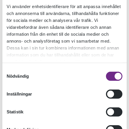
Vi använder enhetsidentifierare för att anpassa innehållet
och annonserna till användarna, tillhandahålla funktioner
för sociala medier och analysera vår trafik. Vi
vidarebefordrar även sådana identifierare och annan
information från din enhet till de sociala medier och
annons- och analysföretag som vi samarbetar med.
Dessa kan i sin tur kombinera informationen med annan
PROFILKURSER
information som du har tillhandahållit eller som de har
samlat in när du har använt deras tjänster.
Samtyckesval
Nödvändig
ANSÖK NU
Inställningar
FÖRDJUPA DIG PÅ EN PROFILKURS
Statistik
På Ölands folkhögskola finns åtta estetiska och konstnärliga