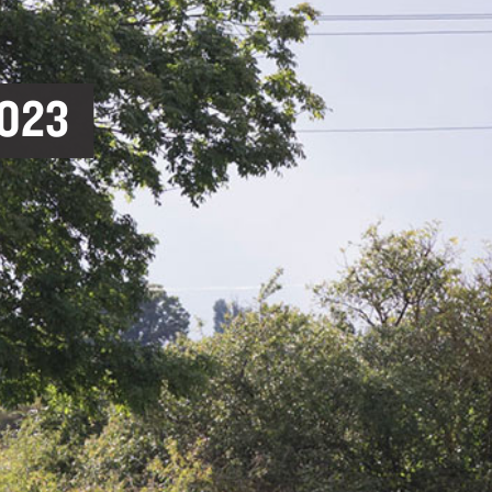
NÄTVERK
KULTUR, BILDNING, SK
RÄTTIGHETER OCH REGLER
ODLING OCH HÅLLBARH
023
BEHANDLING AV PERSONUPPGIFT
BYGGNADSVÅRD
TILLGÄNGLIGHETSREDOGÖRELSE