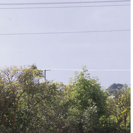
APANDE – FÖR SENIORER
ET – FÖR SENIORER
ER