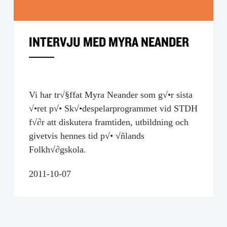
INTERVJU MED MYRA NEANDER
Vi har tr√§ffat Myra Neander som g√•r sista
√•ret p√• Sk√•despelarprogrammet vid STDH
f√∂r att diskutera framtiden, utbildning och
givetvis hennes tid p√• √ñlands
Folkh√∂gskola.
2011-10-07