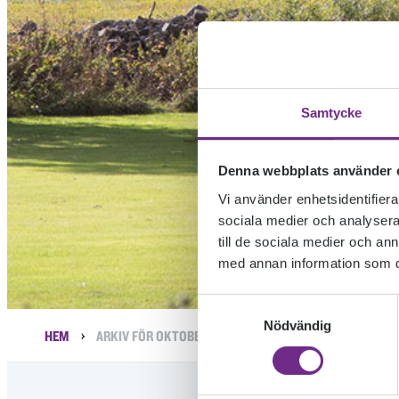
Samtycke
Denna webbplats använder 
Vi använder enhetsidentifierar
sociala medier och analysera 
till de sociala medier och a
med annan information som du 
Samtyckesval
Nödvändig
›
HEM
ARKIV FÖR OKTOBER 2011