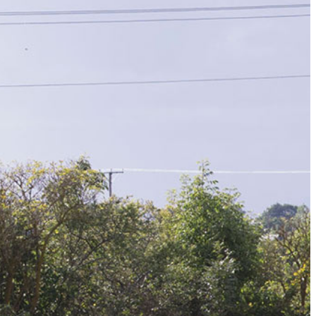
APANDE – FÖR SENIORER
ET – FÖR SENIORER
ER