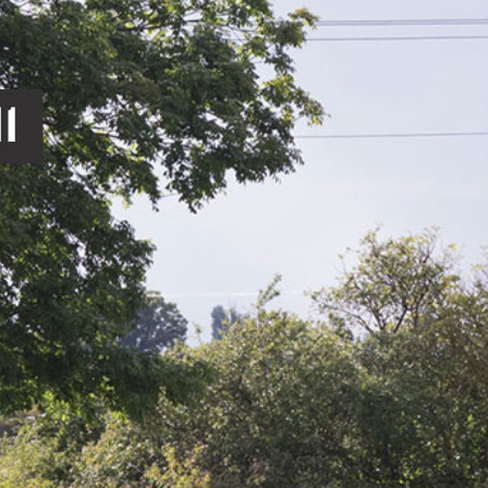
NÄTVERK
KULTUR, BILDNING, SK
RÄTTIGHETER OCH REGLER
ODLING OCH HÅLLBARH
1
BEHANDLING AV PERSONUPPGIFT
BYGGNADSVÅRD
TILLGÄNGLIGHETSREDOGÖRELSE