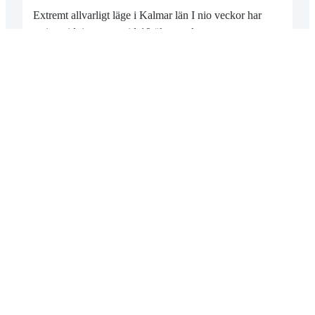
Extremt allvarligt läge i Kalmar län I nio veckor har
smittspridning av covid-19 ökat vecka…
2021-04-22
MÅNDAGSMÖTET 19 APRIL