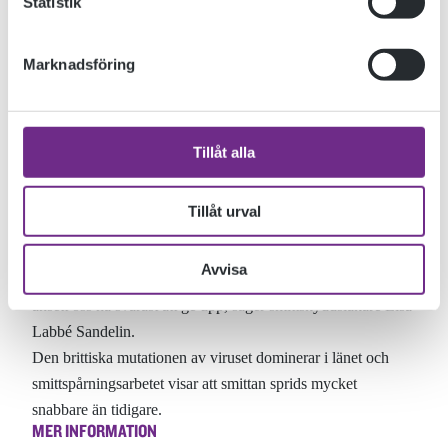
Statistik
Marknadsföring
Tillåt alla
Från måndagen 26 april skärps ytterligare de regionala
rekommendationerna i Kalmar län. Detta på grund av den
Tillåt urval
höga smittspridningen av covid-19 och den stora
belastningen på sjukvården.
Avvisa
– Vi behöver alla pausa även det där sista lilla, det vi hittills
ansett oss ha svårast att ge upp, säger smittskyddsläkare Lisa
Labbé Sandelin.
Den brittiska mutationen av viruset dominerar i länet och
smittspårningsarbetet visar att smittan sprids mycket
snabbare än tidigare.
MER INFORMATION