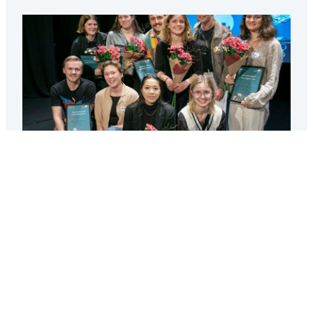
PRISER PÅ TELLUS FILMFESTIVAL
Den 30 september var filmare och filmintresserade från
hela Filmregion Sydost (Blekinge, Kronoberg och
Kalmar)…
2023-10-03