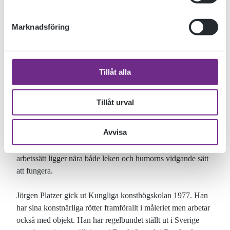
vernissage den 7/12 på Kalmar konstmuseum.
Läs mer på:
http://www.kalmarkonstmuseum.se/transport
Marknadsföring
Utställningen är både en utveckling och en sammanfattning
av många års arbete med en alldeles särskild tematik som har
tydliga referenser till betydelsen av den Trojanska hästen.
Tillåt alla
Som en parallell till denna klassiska list arbetar Platzer med
förflyttning. I hans fall med förflyttning av estetik, artefakter
Tillåt urval
och produkter. Sammanpressade skrotbilar, nylackade
plåthästar, målningar och fotografier bildar tillsammans en
Avvisa
undersökning av lokala och tydligt identifierbara föremål i ett
globalt kretslopp av materia och mening. Jörgen Platzers
arbetssätt ligger nära både leken och humorns vidgande sätt
att fungera.
Jörgen Platzer gick ut Kungliga konsthögskolan 1977. Han
har sina konstnärliga rötter framförallt i måleriet men arbetar
också med objekt. Han har regelbundet ställt ut i Sverige