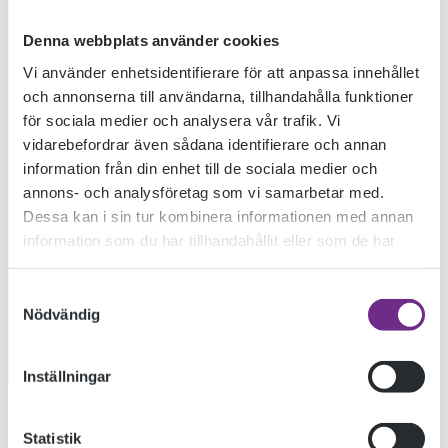
Denna webbplats använder cookies
Vi använder enhetsidentifierare för att anpassa innehållet
och annonserna till användarna, tillhandahålla funktioner
för sociala medier och analysera vår trafik. Vi
vidarebefordrar även sådana identifierare och annan
information från din enhet till de sociala medier och
annons- och analysföretag som vi samarbetar med.
Dessa kan i sin tur kombinera informationen med annan
information som du har tillhandahållit eller som de har
samlat in när du har använt deras tjänster.
Samtyckesval
Nödvändig
Inställningar
Jörgen Platzer – kursansvarig på konstskolan II har
Statistik