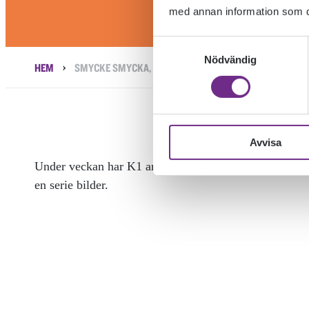
med annan information som du 
Samtyckesval
Nödvändig
›
HEM
SMYCKE SMYCKA, MATERIALWORKSHOP K1
Avvisa
Under veckan har K1 arbetat i bleckplåt, spill från en 
en serie bilder.