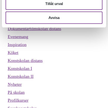
Tillåt urval
Allmän kurs
Designskolan
Avvisa
Dokumentärfilmskolan
Dokumentärfilmskolan distans
Evenemang
Inspiration
Köket
Konstskolan distans
Konstskolan I
Konstskolan II
Nyheter
På skolan
Profilkurser