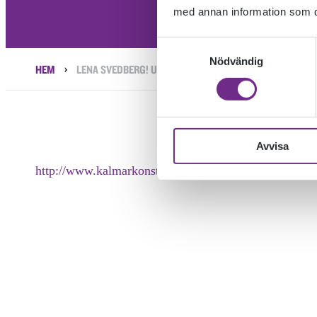
med annan information som du 
Samtyckesval
Nödvändig
›
HEM
LENA SVEDBERG! UNIKT TILLFÄLLE PÅ KALMAR KONSTM
Avvisa
http://www.kalmarkonstmuseum.se/exhibition/herr-aldm