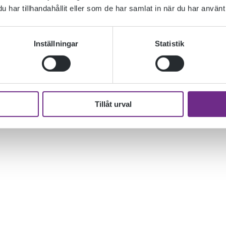
har tillhandahållit eller som de har samlat in när du har använt 
Inställningar
Statistik
USEUM. NU PÅ LÖRDAG DEN 14 NOV.
Tillåt urval
an-superhero-av-varldsalltet/