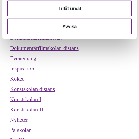
KATEGORIER
Tillåt urval
Allmän kurs
Avvisa
Designskolan
Dokumentärfilmskolan
Dokumentärfilmskolan distans
Evenemang
Inspiration
Köket
Konstskolan distans
Konstskolan I
Konstskolan II
Nyheter
På skolan