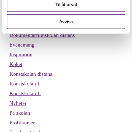
Tillåt urval
Allmän kurs
Designskolan
Avvisa
Dokumentärfilmskolan
Dokumentärfilmskolan distans
Evenemang
Inspiration
Köket
Konstskolan distans
Konstskolan I
Konstskolan II
Nyheter
På skolan
Profilkurser