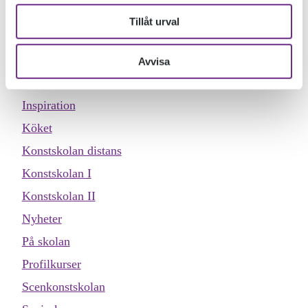
Designskolan
Tillåt urval
Dokumentärfilmskolan
Dokumentärfilmskolan distans
Avvisa
Evenemang
Inspiration
Köket
Konstskolan distans
Konstskolan I
Konstskolan II
Nyheter
På skolan
Profilkurser
Scenkonstskolan