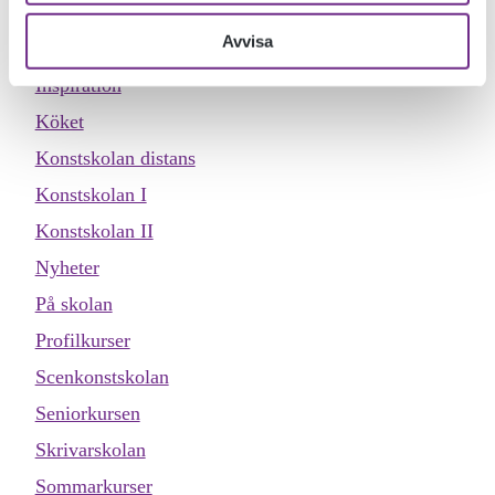
Dokumentärfilmskolan distans
Avvisa
Evenemang
Inspiration
Köket
Konstskolan distans
Konstskolan I
Konstskolan II
Nyheter
På skolan
Profilkurser
Scenkonstskolan
Seniorkursen
Skrivarskolan
Sommarkurser