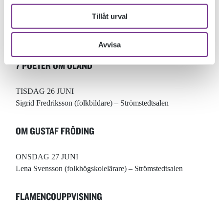
ARKEOLOGI PÅ SÖDRA ÖLAND
Tillåt urval
TISDAG 19 JUNI
Ludvig Papmehl-Dufay (arkeolog) – Strömstedtsalen
Avvisa
7 POETER OM ÖLAND
TISDAG 26 JUNI
Sigrid Fredriksson (folkbildare) – Strömstedtsalen
OM GUSTAF FRÖDING
ONSDAG 27 JUNI
Lena Svensson (folkhögskolelärare) – Strömstedtsalen
FLAMENCOUPPVISNING