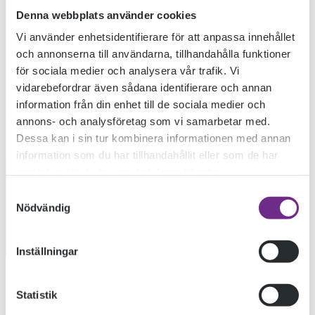
Denna webbplats använder cookies
KROPP OCH
Vi använder enhetsidentifierare för att anpassa innehållet
och annonserna till användarna, tillhandahålla funktioner
för sociala medier och analysera vår trafik. Vi
KLÄDER PÅ
vidarebefordrar även sådana identifierare och annan
information från din enhet till de sociala medier och
DESIGNSKOLAN
annons- och analysföretag som vi samarbetar med.
Dessa kan i sin tur kombinera informationen med annan
information som du har tillhandahållit eller som de har
samlat in när du har använt deras tjänster.
2021-03-04
Samtyckesval
Nödvändig
ANSÖK NU
Inställningar
KROPP OCH KLÄDER PÅ DESIGNSKOLAN
Statistik