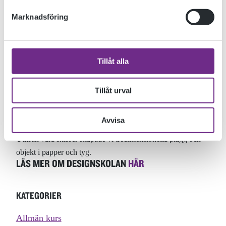
Marknadsföring
Tillåt alla
Tillåt urval
.
En kurs där vi fick utforska och jobba med volym, yta och
Avvisa
transformation i förhållande till kroppen.
Utifrån våra skisser skapade vi tredimensionella plagg och
objekt i papper och tyg.
LÄS MER OM DESIGNSKOLAN
HÄR
KATEGORIER
Allmän kurs