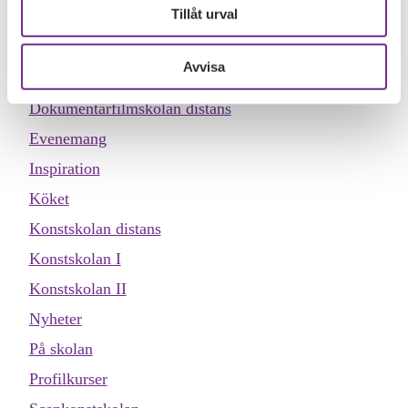
Tillåt urval
Allmän kurs
Designskolan
Avvisa
Dokumentärfilmskolan
Dokumentärfilmskolan distans
Evenemang
Inspiration
Köket
Konstskolan distans
Konstskolan I
Konstskolan II
Nyheter
På skolan
Profilkurser