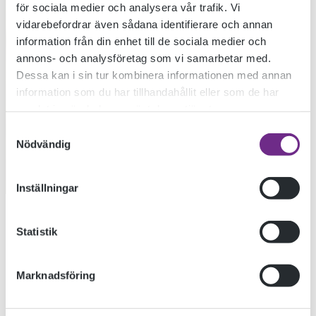
för sociala medier och analysera vår trafik. Vi
SMÅLANDS
vidarebefordrar även sådana identifierare och annan
information från din enhet till de sociala medier och
SKOGAR!
annons- och analysföretag som vi samarbetar med.
Dessa kan i sin tur kombinera informationen med annan
information som du har tillhandahållit eller som de har
samlat in när du har använt deras tjänster.
2022-02-09
Samtyckesval
Nödvändig
SE ALLA BILDER
Inställningar
På The Glass factory i Boda fick designskolan på nära håll
Statistik
se hur det går till att blåsa glas och även lära oss mer om
svensk glashistoria.
Marknadsföring
KATEGORIER