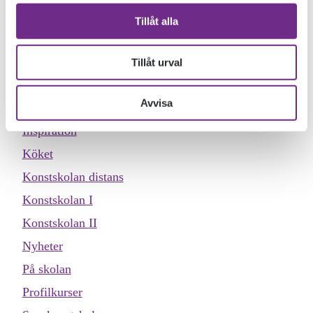
Allmän kurs
Tillåt alla
Designskolan
Dokumentärfilmskolan
Tillåt urval
Dokumentärfilmskolan distans
Avvisa
Evenemang
Inspiration
Köket
Konstskolan distans
Konstskolan I
Konstskolan II
Nyheter
På skolan
Profilkurser