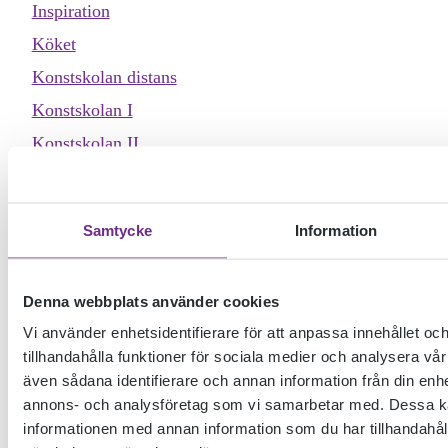
Inspiration
Köket
Konstskolan distans
Konstskolan I
Konstskolan II
Nyheter
På skolan
Samtycke
Information
Profilkurser
Scenkonstskolan
Denna webbplats använder cookies
Seniorkursen
Vi använder enhetsidentifierare för att anpassa innehållet oc
Skrivarskolan
tillhandahålla funktioner för sociala medier och analysera vår 
Sommarkurser
även sådana identifierare och annan information från din enhe
annons- och analysföretag som vi samarbetar med. Dessa ka
informationen med annan information som du har tillhandahåll
ARKIV