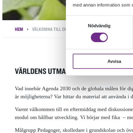
med annan information som du 
Samtyckesval
Nödvändig
›
HEM
VÄLKOMNA TILL EN EFTERMIDDAG MED FRAMTIDEN I F
Avvisa
VÄRLDENS UTMANING – VÄRLDENS MÖ
Vad innebär Agenda 2030 och de globala målen för dig
är möjligheterna? Var hittar du material att använda i 
Varmt välkommen till en eftermiddag med diskussioner, 
modul om hållbar utveckling. Vi börjar med fika – m
Målgrupp Pedagoger, skolledare i grundskolan och övr