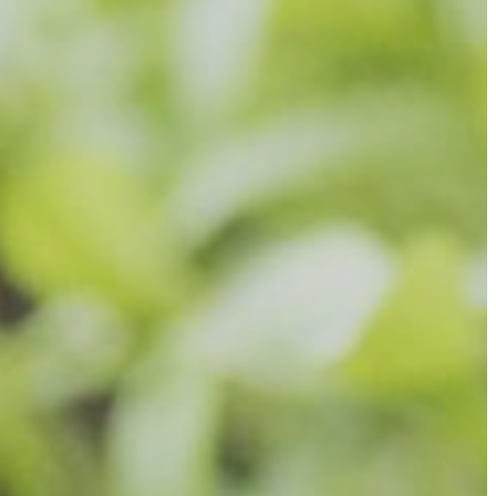
APANDE – FÖR SENIORER
ET – FÖR SENIORER
ER