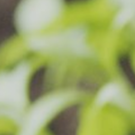
NÄTVERK
KULTUR, BILDNING, SK
RÄTTIGHETER OCH REGLER
ODLING OCH HÅLLBARH
BEHANDLING AV PERSONUPPGIFT
BYGGNADSVÅRD
TILLGÄNGLIGHETSREDOGÖRELSE