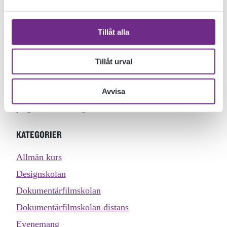
även den prisbelönta filmen ”Blå lagunen 2017” av Alma
Gonzales-Campo Bergman som gått på skolan.
Tillåt alla
Filmfestivalen inleds med en pampig invigning på Kalmars
klassiska Biograf Saga. Huvudprogrammet är på Biostaden
under lördagen och söndagen. Det är även två arrangemang
Tillåt urval
på Öland, Cykelbio i Vickleby och stumfilm med piano på
Café Söderbönor i Mörbylånga. Biljetterna är gratis men
Avvisa
behöver förbokas för att reservera din plats. Kolla in
programmet här!
Ung Filmfestival Kalmar
KATEGORIER
Allmän kurs
Designskolan
Dokumentärfilmskolan
Dokumentärfilmskolan distans
Evenemang