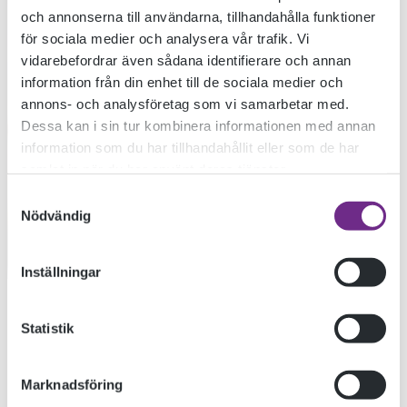
och annonserna till användarna, tillhandahålla funktioner
UNG
för sociala medier och analysera vår trafik. Vi
vidarebefordrar även sådana identifierare och annan
information från din enhet till de sociala medier och
FILMFESTIVAL
annons- och analysföretag som vi samarbetar med.
Dessa kan i sin tur kombinera informationen med annan
information som du har tillhandahållit eller som de har
STARTAR IDAG
samlat in när du har använt deras tjänster.
Samtyckesval
Nödvändig
2023-05-12
Inställningar
Den 12-14 maj hålls
Ung Filmfestival Kalmar
som är en
Statistik
festival där ungas filmskapande står i centrum. Flera filmer
från årets deltagare på Dokumentärfilmskolan kommer att
Marknadsföring
visas. I ett kortfilmsprogram från Filmregion Sydost visas