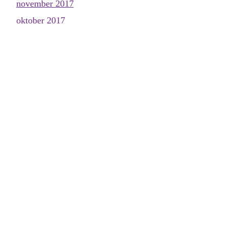
november 2017
oktober 2017
september 2017
augusti 2017
juli 2017
juni 2017
maj 2017
april 2017
mars 2017
februari 2017
januari 2017
december 2016
november 2016
oktober 2016