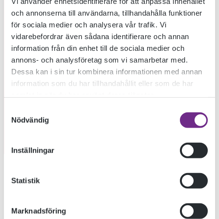
Vi använder enhetsidentifierare för att anpassa innehållet
och annonserna till användarna, tillhandahålla funktioner
för sociala medier och analysera vår trafik. Vi
vidarebefordrar även sådana identifierare och annan
information från din enhet till de sociala medier och
annons- och analysföretag som vi samarbetar med.
Dessa kan i sin tur kombinera informationen med annan
information som du har tillhandahållit eller som de har
samlat in när du har använt deras tjänster.
Samtyckesval
Nödvändig
Inställningar
Nu går vi in på vår sista sommarkursvecka med
Statistik
lanskapsmålning, skulpturkurs och ljud och radioteater. Till
nästa år kommer vi åter igen ha ett större kursutbud och vårt
Marknadsföring
internat är då också nyrenoverat.