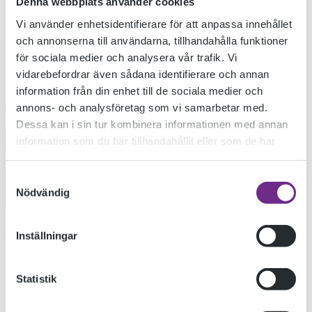
Denna webbplats använder cookies
Vi använder enhetsidentifierare för att anpassa innehållet
och annonserna till användarna, tillhandahålla funktioner
SOMMARKURSERN
för sociala medier och analysera vår trafik. Vi
vidarebefordrar även sådana identifierare och annan
information från din enhet till de sociala medier och
2017 I FULL GÅNG
annons- och analysföretag som vi samarbetar med.
Dessa kan i sin tur kombinera informationen med annan
information som du har tillhandahållit eller som de har
PÅ SKOLAN
samlat in när du har använt deras tjänster.
Samtyckesval
Nödvändig
2017-06-27
Inställningar
Sommarkurserna går nu in på sin andra vecka och vi har
Statistik
flera olika kurser den här veckan, bl.a. Rumslighet-Stilleben-
Landskap och Workshop i färggrafik som bilderna visar.