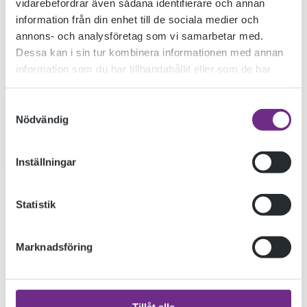
vidarebefordrar även sådana identifierare och annan
information från din enhet till de sociala medier och
annons- och analysföretag som vi samarbetar med.
Dessa kan i sin tur kombinera informationen med annan
information som du har tillhandahållit eller som de har
samlat in när du har använt deras tjänster.
Samtyckesval
Nödvändig
Inställningar
Grattis Sandra Norrgård, Emma Pemberton, Hanna
Statistik
Alfredsson på Skrivarskolan!
Deras dramatexter har utvalts i en riksomfattande tävling där
Marknadsföring
över 500 texter skickades in. Varje distrikt väljer ut texter.
Skrivarskolans elever står för tre av de sju texter som ska
läsas upp vid en offentlig reading på Byteatern den 17