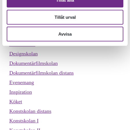
Tillåt alla
februari i vår. Texterna har också chans att komma med i
antologin NY TEXT nr 5, utgiven av Riksteatern och flera
andra teatergrupper. Vinnaren får dessutom 50.000 kronor.
Tillåt urval
KATEGORIER
Avvisa
Allmän kurs
Designskolan
Dokumentärfilmskolan
Dokumentärfilmskolan distans
Evenemang
Inspiration
Köket
Konstskolan distans
Konstskolan I