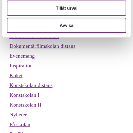
KATEGORIER
Tillåt urval
Allmän kurs
Avvisa
Designskolan
Dokumentärfilmskolan
Dokumentärfilmskolan distans
Evenemang
Inspiration
Köket
Konstskolan distans
Konstskolan I
Konstskolan II
Nyheter
På skolan