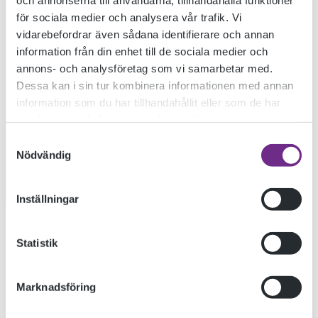
för sociala medier och analysera vår trafik. Vi
vidarebefordrar även sådana identifierare och annan
RÖRELSE I
information från din enhet till de sociala medier och
annons- och analysföretag som vi samarbetar med.
Dessa kan i sin tur kombinera informationen med annan
ZOKKER
information som du har tillhandahållit eller som de har
samlat in när du har använt deras tjänster.
Vernissage 5/12 med Konstskolan 2
Samtyckesval
Nödvändig
2019-12-02
Inställningar
Konstskolan 2 bjuder in till storslagen utställning på Zokkers
Statistik
gamla fabrikslokaler i Mörbylånga.
Under tre veckor har 7 konstnärer tagit över och stöpt om en
Marknadsföring
300 kvadrat meter stor lokal i Zokker.