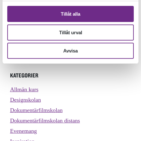
Välkomna på vernissage den 5.e dec 17.00 – 20.00 på
Zokker i Mörbylånga
Tillåt alla
Utställningen är även öppen under lördagen den 7.e dec
Tillåt urval
12.00 – 15.00
Avvisa
Varmt välkomna!
KATEGORIER
Allmän kurs
Designskolan
Dokumentärfilmskolan
Dokumentärfilmskolan distans
Evenemang