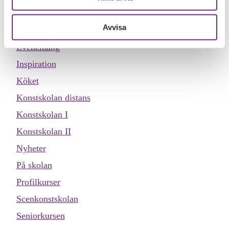
Dokumentärfilmskolan
Avvisa
Dokumentärfilmskolan distans
Evenemang
Inspiration
Köket
Konstskolan distans
Konstskolan I
Konstskolan II
Nyheter
På skolan
Profilkurser
Scenkonstskolan
Seniorkursen