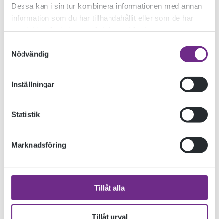
Dessa kan i sin tur kombinera informationen med annan
information som du har tillhandahållit eller som de har
samlat in när du har använt deras tjänster.
Samtyckesval
Nödvändig
Inställningar
Konstskolan II i lokalradion
Statistik
lyssna
Marknadsföring
Lyssa 10 minuter in i programmet.
KATEGORIER
Tillåt alla
Allmän kurs
Designskolan
Tillåt urval