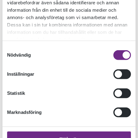
vidarebefordrar även sådana identifierare och annan
information från din enhet till de sociala medier och
annons- och analysföretag som vi samarbetar med.
Dessa kan i sin tur kombinera informationen med annan
information som du har tillhandahållit eller som de har
samlat in när du har använt deras tjänster.
Samtyckesval
Nödvändig
Inställningar
Terminens längsta projekt går nu in i slutspurten. Temat
Statistik
livsstil / påverkan har tagit olika former för kursens
deltagare. Erika och Sofia undersöker hur olika popkulturella
Marknadsföring
fenomen kan implementeras i Lucky Strikes klassiska logga.
Genom att placera nya bilder på egentillverkade paket, leker
de med designelement ifrån förr. Resultatet – design som har
gjorts olaglig via nya restriktioner på cigarettmarknadsföring