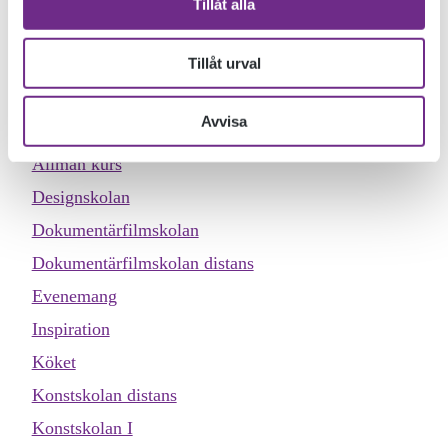
Tillåt alla
och hur dessa produkter får utformas. Fanny skapar en
bildserie kring Öländsk motorkultur – ett flitigt arbete med
Tillåt urval
kamera och skrivare.
KATEGORIER
Avvisa
Allmän kurs
Designskolan
Dokumentärfilmskolan
Dokumentärfilmskolan distans
Evenemang
Inspiration
Köket
Konstskolan distans
Konstskolan I