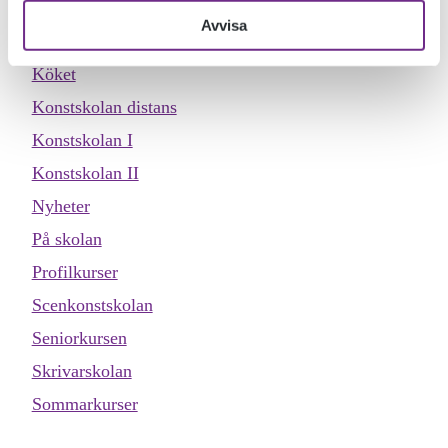
Evenemang
Avvisa
Inspiration
Köket
Konstskolan distans
Konstskolan I
Konstskolan II
Nyheter
På skolan
Profilkurser
Scenkonstskolan
Seniorkursen
Skrivarskolan
Sommarkurser