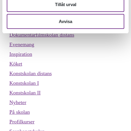
Tillåt urval
Allmän kurs
Designskolan
Avvisa
Dokumentärfilmskolan
Dokumentärfilmskolan distans
Evenemang
Inspiration
Köket
Konstskolan distans
Konstskolan I
Konstskolan II
Nyheter
På skolan
Profilkurser