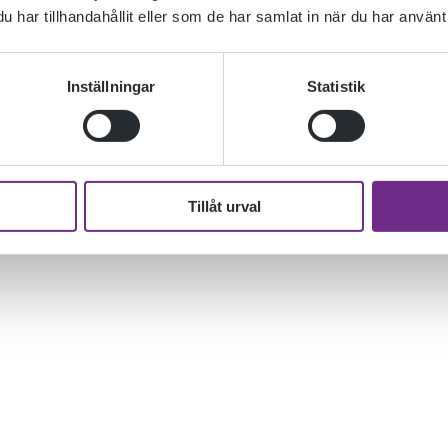
har tillhandahållit eller som de har samlat in när du har använt 
Inställningar
Statistik
Tillåt urval
h Kristina berättade om konstettans upplägg och hur de