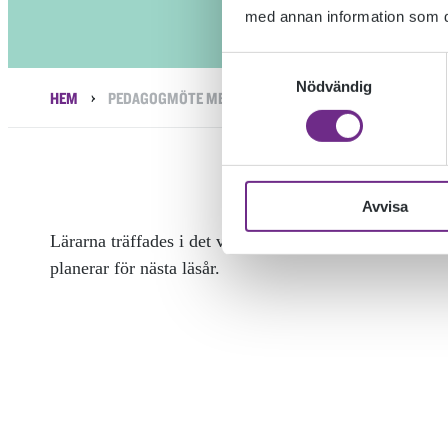
med annan information som du 
Samtyckesval
Nödvändig
›
HEM
PEDAGOGMÖTE MED ALKOHOLFRI CHAMPAGNE
Avvisa
Lärarna träffades i det vackra vår?vädret och Sofia oc
planerar för nästa läsår.