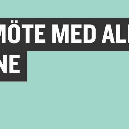
ÖTE MED AL
NE