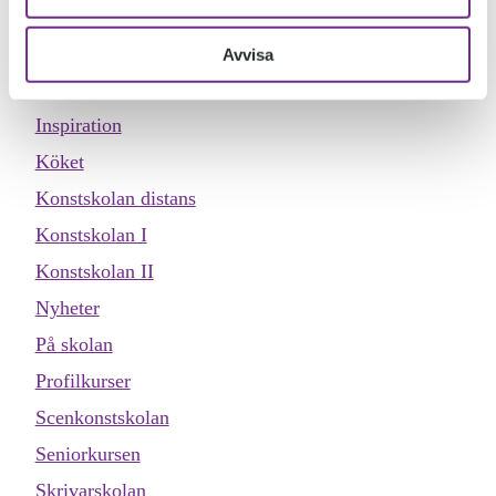
Dokumentärfilmskolan
Dokumentärfilmskolan distans
Avvisa
Evenemang
Inspiration
Köket
Konstskolan distans
Konstskolan I
Konstskolan II
Nyheter
På skolan
Profilkurser
Scenkonstskolan
Seniorkursen
Skrivarskolan