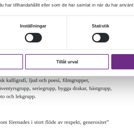
har tillhandahållit eller som de har samlat in när du har använt 
Inställningar
Statistik
Tillåt urval
40 intressegrupper har skapats. Några exempel är
k kalligrafi, ljud och poesi, filmgrupper,
 äventyrsgrupp, seriegrupp, bygga drakar, hästgrupp,
oto och lekgrupp.
m förenades i stort flöde av respekt, generositet”