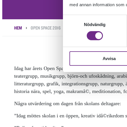
med annan information som du 
Samtyckesval
Nödvändig
›
HEM
OPEN SPACE 2016
Avvisa
Idag har årets Open Space gått av stapeln och mer än 
teatergrupp, musikgrupp, björn-och ufoskådning, arabis
litteraturgrupp, grafik, integrationsgrupp, naturgrupp,
historia nära, spel, yoga, makramå©, meditionation, f
Några utvärdering om dagen från skolans deltagare:
”Idag möttes skolan i en öppen, kreativ idå©rikedom so