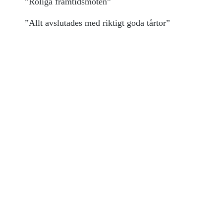
”Roliga framtidsmöten”
”Allt avslutades med riktigt goda tårtor”