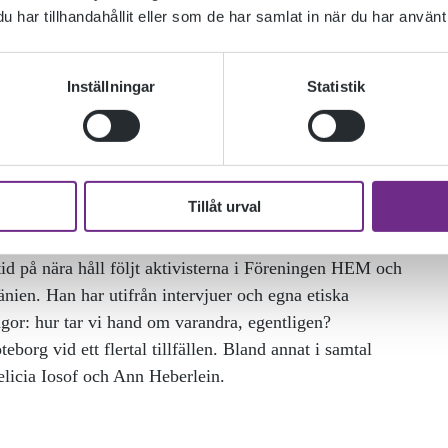
har tillhandahållit eller som de har samlat in när du har använt 
Inställningar
Statistik
Tillåt urval
för Skrivarskolan på Ölands folkhögskola. I sin nya bok
id på nära håll följt aktivisterna i Föreningen HEM och
nien. Han har utifrån intervjuer och egna etiska
rågor: hur tar vi hand om varandra, egentligen?
g vid ett flertal tillfällen. Bland annat i samtal
licia Iosof och Ann Heberlein.