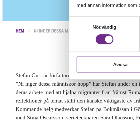
med annan information som du 
Samtyckesval
Nödvändig
›
HEM
NI INGER DESSA MÄNNISKOR HOPP.
Avvisa
Stefan Gurt är författare och en av två kursansvariga 
”Ni inger dessa människor hopp” har Stefan under en t
deras arbete med att hjälpa migranter från främst Rumä
reflektioner på temat ställt den kanske viktigaste av f
Kommande helg medverkar Stefan på Bokmässan i Götebor
med Stina Oscarsson, serietecknaren
Sara Olausson, Fe