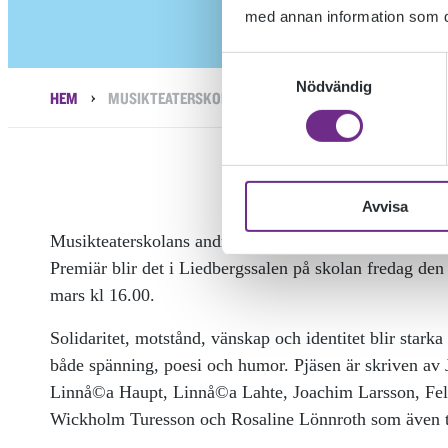
med annan information som du 
Samtyckesval
Nödvändig
›
HEM
MUSIKTEATERSKOLAN HAR PREMIÄR
Avvisa
Musikteaterskolans andra årskurs har snart premiär på
Premiär blir det i Liedbergssalen på skolan fredag den
mars kl 16.00.
Solidaritet, motstånd, vänskap och identitet blir star
både spänning, poesi och humor. Pjäsen är skriven av
Linnå©a Haupt, Linnå©a Lahte, Joachim Larsson, Fel
Wickholm Turesson och Rosaline Lönnroth som även t