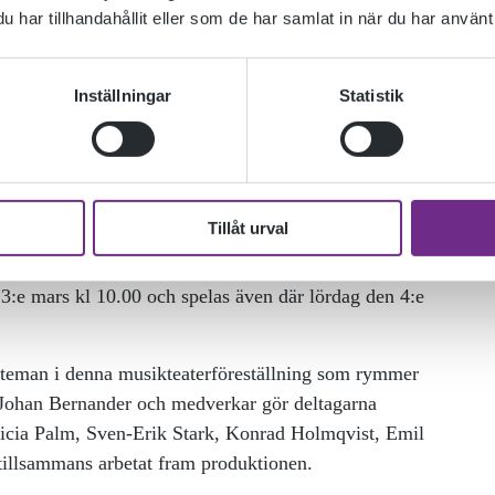
har tillhandahållit eller som de har samlat in när du har använt 
Inställningar
Statistik
Tillåt urval
 årets slutproduktion ‚ÄùI skogen om natten‚Äù.
 3:e mars kl 10.00 och spelas även där lördag den 4:e
ka teman i denna musikteaterföreställning som rymmer
 Johan Bernander och medverkar gör deltagarna
icia Palm, Sven-Erik Stark, Konrad Holmqvist, Emil
illsammans arbetat fram produktionen.