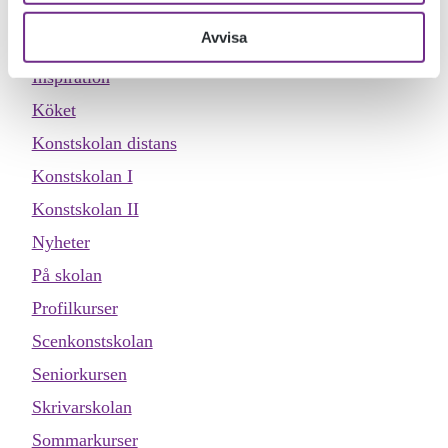
Dokumentärfilmskolan distans
Avvisa
Evenemang
Inspiration
Köket
Konstskolan distans
Konstskolan I
Konstskolan II
Nyheter
På skolan
Profilkurser
Scenkonstskolan
Seniorkursen
Skrivarskolan
Sommarkurser