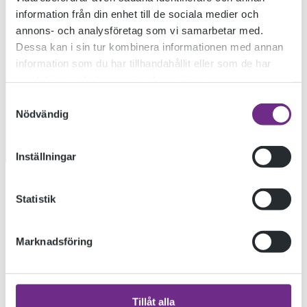
information från din enhet till de sociala medier och
DOX RADIO
annons- och analysföretag som vi samarbetar med.
Dessa kan i sin tur kombinera informationen med annan
information som du har tillhandahållit eller som de har
samlat in när du har använt deras tjänster.
2019-03-25
Samtyckesval
Nödvändig
SE ALLA BILDER
Inställningar
Melina Ekh från Ölands dokumentärfilmskola tävlade i årets
Statistik
Short Dox Radio på Tempo dokumentärfestival med sitt
radiobidrag på 3 minuter!
Marknadsföring
Läs mer om tävlingen och Tempo dokumentärfestival här:
https://tempofestival.se/program/short-dox-radio/
Tillåt alla