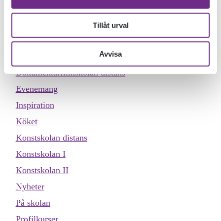
KATEGORIER
Allmän kurs
Tillåt urval
Designskolan
Avvisa
Dokumentärfilmskolan
Dokumentärfilmskolan distans
Evenemang
Inspiration
Köket
Konstskolan distans
Konstskolan I
Konstskolan II
Nyheter
På skolan
Profilkurser