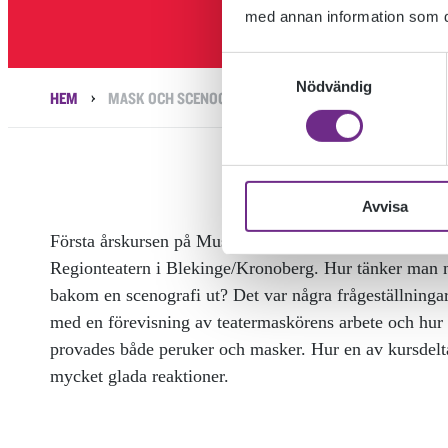
med annan information som du 
Samtyckesval
Nödvändig
›
HEM
MASK OCH SCENOGRAFI
Avvisa
Första årskursen på Musikteaterskolan träffade scenog
Regionteatern i Blekinge/Kronoberg. Hur tänker man 
bakom en scenografi ut? Det var några frågeställninga
med en förevisning av teatermaskörens arbete och hur lj
provades både peruker och masker. Hur en av kursdelt
mycket glada reaktioner.