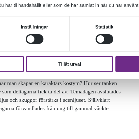
har tillhandahållit eller som de har samlat in när du har använt 
Inställningar
Statistik
Tillåt urval
rafen och maskören Agneta A Forssell från
när man skapar en karaktärs kostym? Hur ser tanken
r som deltagarna fick ta del av. Temadagen avslutades
us och skuggor förstärks i scenljuset. Självklart
agarna förvandlades från ung till gammal väckte