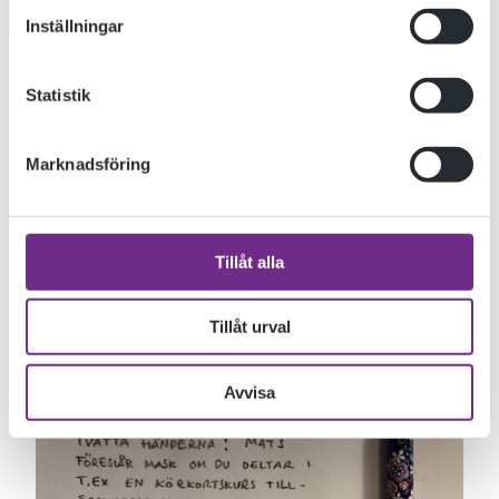
Inställningar
Scrolla ner för text
Statistik
Marknadsföring
Tillåt alla
Tillåt urval
Avvisa