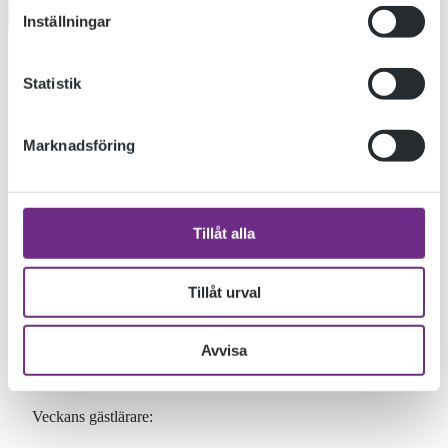
Inställningar
Scrolla ned för text
Statistik
Marknadsföring
Tillåt alla
Tillåt urval
Avvisa
Veckans gästlärare: