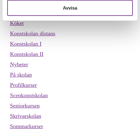
Evenemang
Avvisa
Inspiration
Köket
Konstskolan distans
Konstskolan I
Konstskolan II
Nyheter
På skolan
Profilkurser
Scenkonstskolan
Seniorkursen
Skrivarskolan
Sommarkurser