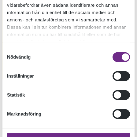
vidarebefordrar även sådana identifierare och annan
information från din enhet till de sociala medier och
annons- och analysföretag som vi samarbetar med.
Dessa kan i sin tur kombinera informationen med annan
information som du har tillhandahållit eller som de har
samlat in när du har använt deras tjänster.
Samtyckesval
Nödvändig
Inställningar
Vi startar en ny omgång kroki/ modellmålning nu på torsdag
Statistik
20 mars15.00
Det blir fyra torsdagar i rad. 15.00-17.00 kroki d.v.s. snabba
Marknadsföring
ställningar. 17.30-19.30 lång ställning för modellmålning,
skulptur eller modellteckning.
Deltagare utanför skolan är välkomna att delta till en kostnad