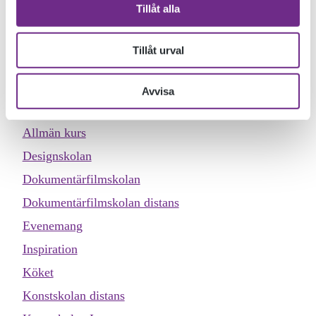
Tillåt alla
av 400:- för 4×4 timmar. Plats: Skulpturateljå©n i Konstens
hus, Ölands Folkhögskola. Föranmälan och frågor skickas
till:
Tillåt urval
jorgen.p.platzer@folkbildning.net
Avvisa
KATEGORIER
Allmän kurs
Designskolan
Dokumentärfilmskolan
Dokumentärfilmskolan distans
Evenemang
Inspiration
Köket
Konstskolan distans