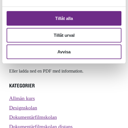
Runt om på södra Öland lever och verkar en rad kreativa
människor. Vissa livnär sig på sin kreativitet och andra har
Tillåt alla
det som en hobby. Några har aldrig vågat testa medan andra
har testat utan att lyckas. Detta myller av kreativa människor
utgör ett kitt som präglar ön och det lokala livet. Vi vill att
Tillåt urval
fler ska testa, våga, lyckas och drömma! Därför finns den
kreativa inkubatorn.
Avvisa
Läs mer om Kreativa Öland
här.
Eller ladda ned en PDF med information.
KATEGORIER
Allmän kurs
Designskolan
Dokumentärfilmskolan
Dokumentärfilmskolan distans