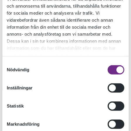
och annonserna till användarna, tillhandahålla funktioner
för sociala medier och analysera vår trafik. Vi
vidarebefordrar även sådana identifierare och annan
information från din enhet till de sociala medier och
annons- och analysföretag som vi samarbetar med.
Dessa kan i sin tur kombinera informationen med annan
information som du har tillhandahållit eller som de har
KREATIVA ÖLAND
samlat in när du har använt deras tjänster.
Samtyckesval
Nödvändig
2017-05-24
Inställningar
Ölands folkhögskola och Capellagården är
Statistik
samarbetspartners i projektet Kreativa Öland. En Inkubator
på Södra Öland för kreativa människor och deras
Marknadsföring
företagande.