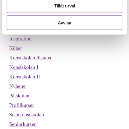
Designskolan
Tillåt urval
Dokumentärfilmskolan
Dokumentärfilmskolan distans
Avvisa
Evenemang
Inspiration
Köket
Konstskolan distans
Konstskolan I
Konstskolan II
Nyheter
På skolan
Profilkurser
Scenkonstskolan
Seniorkursen