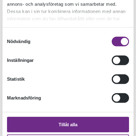
annons- och analysföretag som vi samarbetar med.
Dessa kan i sin tur kombinera informationen med annan
information som du har tillhandahållit eller som de har
samlat in när du har använt deras tjänster.
Samtyckesval
Nödvändig
Inställningar
Konstskolan II har vernissage på sin examensutställning på
Statistik
Kalmar konstmuseum.
Vernissage i dag 6 maj kl 14.00. Välkomna!
Marknadsföring
KATEGORIER
Tillåt alla
Allmän kurs