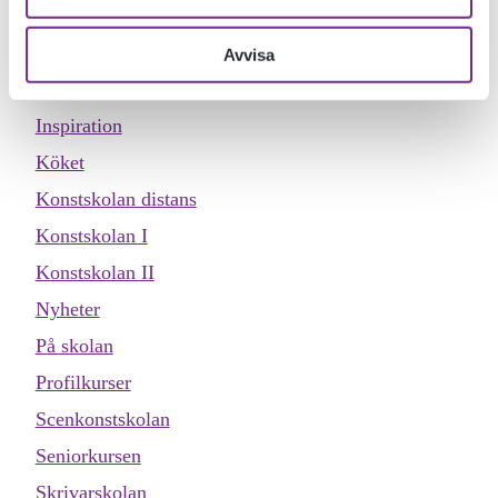
Dokumentärfilmskolan
Dokumentärfilmskolan distans
Avvisa
Evenemang
Inspiration
Köket
Konstskolan distans
Konstskolan I
Konstskolan II
Nyheter
På skolan
Profilkurser
Scenkonstskolan
Seniorkursen
Skrivarskolan