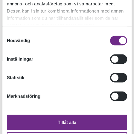
MOTKRAFT OCH
annons- och analysföretag som vi samarbetar med.
Dessa kan i sin tur kombinera informationen med annan
information som du har tillhandahållit eller som de har
MOTBILD
samlat in när du har använt deras tjänster.
Samtyckesval
Nödvändig
2020-09-15
Inställningar
KONSTEN SOM MOTKRAFT OCH MOTBILD
Statistik
Marknadsföring
Tillåt alla