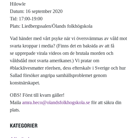
Hilowle
Datum: 16 september 2020
Tid: 17:00-19:00
Plats: Liedbergssalen/Ölands folkhögskola
Vad händer med vårt psyke när vi översvämmas av våld mot
svarta kroppar i media? (Finns det en baksida av att få
se upprepade virala videos om de brutala morden och
våldsdåd mot svarta amerikaner.) Vi pratar om
#blacklivesmatter rörelsen, dess efterskalv i Sverige och hur
Sallad försöker angripa samhällsproblemet genom
konstnärskapet.
OBS! Först till kvarn gäller!
Maila
amra.heco@olandsfolkhogskola.se
för att säkra din
plats.
KATEGORIER