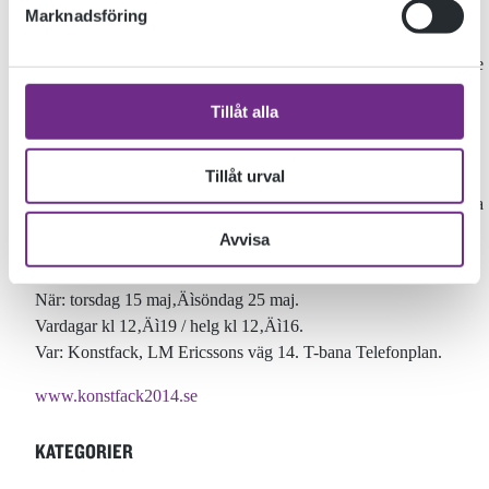
Marknadsföring
Välkommen till Konstfacks Vårutställning 2014!
Se våra nyutexaminerade konstnärer, designers, konsthantverkare
och bildpedagoger. 177 kandidat- och masterprojekt visas
Tillåt alla
samtidigt.
Välkommen på vernissage torsdag 15 maj kl 12‚Äì20.
Tillåt urval
Utställningen invigs kl 16 av rektor Maria Lantz, curator Johanna
Karlin samt studenten: Gustaf Nygren performance av Civil
Avvisa
Oljudnad.
När: torsdag 15 maj‚Äìsöndag 25 maj.
Vardagar kl 12‚Äì19 / helg kl 12‚Äì16.
Var: Konstfack, LM Ericssons väg 14. T-bana Telefonplan.
www.konstfack2014.se
KATEGORIER